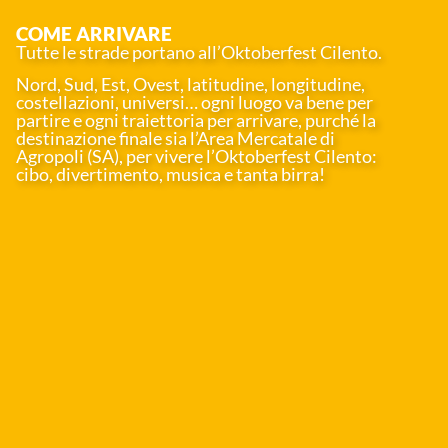
COME ARRIVARE
Tutte le strade portano all’Oktoberfest Cilento.
Nord, Sud, Est, Ovest, latitudine, longitudine,
costellazioni, universi… ogni luogo va bene per
partire e ogni traiettoria per arrivare, purché la
destinazione finale sia l’Area Mercatale di
Agropoli (SA), per vivere l’Oktoberfest Cilento:
cibo, divertimento, musica e tanta birra!